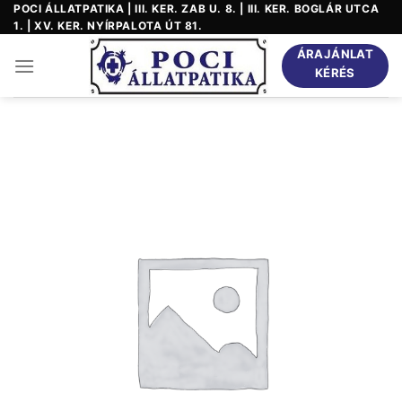
Skip
POCI ÁLLATPATIKA | III. KER. ZAB U. 8. | III. KER. BOGLÁR UTCA
1. | XV. KER. NYÍRPALOTA ÚT 81.
to
content
ÁRAJÁNLAT
KÉRÉS