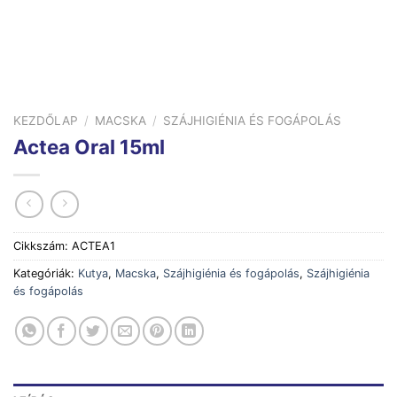
KEZDŐLAP
/
MACSKA
/
SZÁJHIGIÉNIA ÉS FOGÁPOLÁS
Actea Oral 15ml
Cikkszám:
ACTEA1
Kategóriák:
Kutya
,
Macska
,
Szájhigiénia és fogápolás
,
Szájhigiénia
és fogápolás