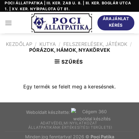
Skip
POCI ÁLLATPATIKA | III. KER. ZAB U. 8. | III. KER. BOGLÁR UTCA
1. | XV. KER. NYÍRPALOTA ÚT 81.
to
content
ÁRAJÁNLAT
KÉRÉS
KEZDŐLAP
/
KUTYA
/
FELSZERELÉSEK, JÁTÉKOK
/
PÓRÁZOK, HÁMOK, NYAKÖRVEK
SZŰRÉS
Egy termék se felelt meg a keresésnek.
Weboldalt készítette:
ADATVÉDELMI NYILATKOZAT
ÁLLATPATIKÁNK ÉRTÉKESÍTÉSI TERÜLETEI
Minden jog fenntartva! 2026 ©
Poci Patika