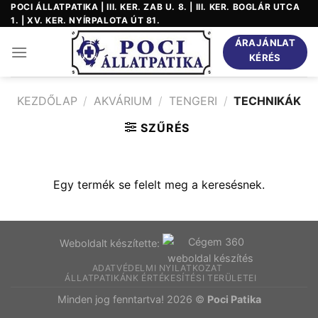
Skip
POCI ÁLLATPATIKA | III. KER. ZAB U. 8. | III. KER. BOGLÁR UTCA
1. | XV. KER. NYÍRPALOTA ÚT 81.
to
content
ÁRAJÁNLAT
KÉRÉS
KEZDŐLAP
/
AKVÁRIUM
/
TENGERI
/
TECHNIKÁK
SZŰRÉS
Egy termék se felelt meg a keresésnek.
Weboldalt készítette:
ADATVÉDELMI NYILATKOZAT
ÁLLATPATIKÁNK ÉRTÉKESÍTÉSI TERÜLETEI
Minden jog fenntartva! 2026 ©
Poci Patika