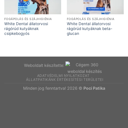
FOGÁPOLÁS ÉS SZÁJHIGIÉNIA
FOGÁPOLÁS ÉS SZÁJHIGIÉNIA
White Dental állatorvosi
White Dental állatorvosi
rágórúd kutyáknak
rágórúd kutyáknak beta-
csipkebogyós
glucan
Weboldalt készítette:
ADATVÉDELMI NYILATKOZAT
ÁLLATPATIKÁNK ÉRTÉKESÍTÉSI TERÜLETEI
Minden jog fenntartva! 2026 ©
Poci Patika