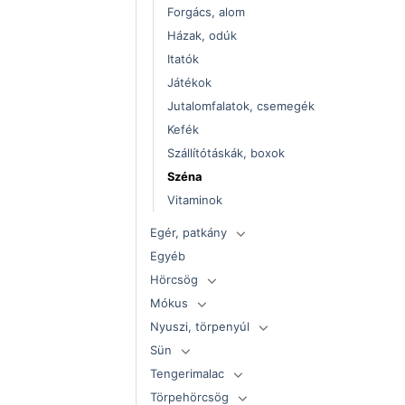
Forgács, alom
Házak, odúk
Itatók
Játékok
Jutalomfalatok, csemegék
Kefék
Szállítótáskák, boxok
Széna
Vitaminok
Egér, patkány
Egyéb
Hörcsög
Mókus
Nyuszi, törpenyúl
Sün
Tengerimalac
Törpehörcsög