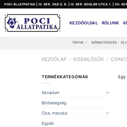
Skip
POCI ÁLLATPATIKA | III. KER. ZAB U. 8. | III. KER. BOGLÁR UTCA 1. | XV. K
to
content
KEZDŐOLDAL
RÓLUNK
K
TÁPOK
BŐRBETEGSÉG
EL
KEZDŐLAP
/
KISEMLŐSÖK
/
CSINC
TERMÉKKATEGÓRIÁK
Egy 
Akvárium
Bőrbetegség
Cica, macska
Egyéb