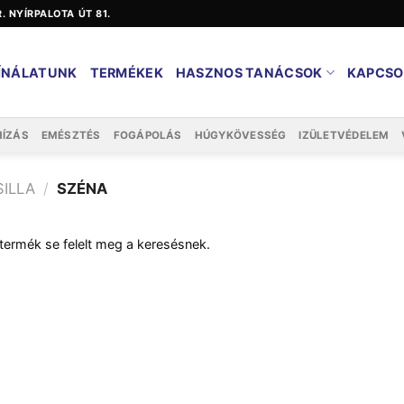
ER. NYÍRPALOTA ÚT 81.
ÍNÁLATUNK
TERMÉKEK
HASZNOS TANÁCSOK
KAPCSO
HÍZÁS
EMÉSZTÉS
FOGÁPOLÁS
HÚGYKÖVESSÉG
IZÜLETVÉDELEM
SILLA
/
SZÉNA
termék se felelt meg a keresésnek.