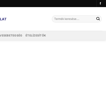
Keresés
LAT
a
következőre:
VESEBETEGSÉG
ÉTELÍZESÍTŐK