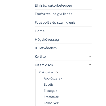
Elhízás, cukorbetegség
Emésztés, bélgyulladás
Fogápolás és szájhigiénia
Home
Húgykövesség
Izületvédelem
Kerti tó
Kisemlősök
Csincsilla
Ápolószerek
Egyéb
Eleségek
Etetőtálak
Fekhelyek