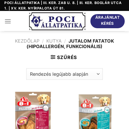
Skip
POCI ÁLLATPATIKA | III. KER. ZAB U. 8. | III. KER. BOGLÁR UTCA
1. | XV. KER. NYÍRPALOTA ÚT 81.
to
content
ÁRAJÁNLAT
KÉRÉS
KEZDŐLAP
/
KUTYA
/
JUTALOM FATATOK
(HIPOALLERGÉN, FUNKCIONÁLIS)
SZŰRÉS