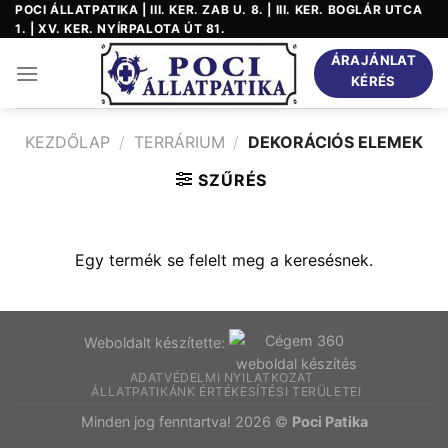
Skip
POCI ÁLLATPATIKA | III. KER. ZAB U. 8. | III. KER. BOGLÁR UTCA
1. | XV. KER. NYÍRPALOTA ÚT 81.
to
content
ÁRAJÁNLAT
KÉRÉS
KEZDŐLAP
/
TERRÁRIUM
/
DEKORÁCIÓS ELEMEK
SZŰRÉS
Egy termék se felelt meg a keresésnek.
Weboldalt készítette:
ADATVÉDELMI NYILATKOZAT
ÁLLATPATIKÁNK ÉRTÉKESÍTÉSI TERÜLETEI
Minden jog fenntartva! 2026 ©
Poci Patika