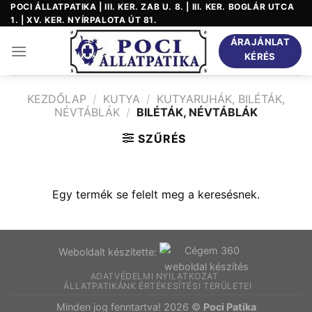
Skip
POCI ÁLLATPATIKA | III. KER. ZAB U. 8. | III. KER. BOGLÁR UTCA
1. | XV. KER. NYÍRPALOTA ÚT 81.
to
content
ÁRAJÁNLAT
KÉRÉS
KEZDŐLAP
/
KUTYA
/
KUTYARUHÁK, BILÉTÁK,
NÉVTÁBLÁK
/
BILÉTÁK, NÉVTÁBLÁK
SZŰRÉS
Egy termék se felelt meg a keresésnek.
Weboldalt készítette:
ADATVÉDELMI NYILATKOZAT
ÁLLATPATIKÁNK ÉRTÉKESÍTÉSI TERÜLETEI
Minden jog fenntartva! 2026 ©
Poci Patika