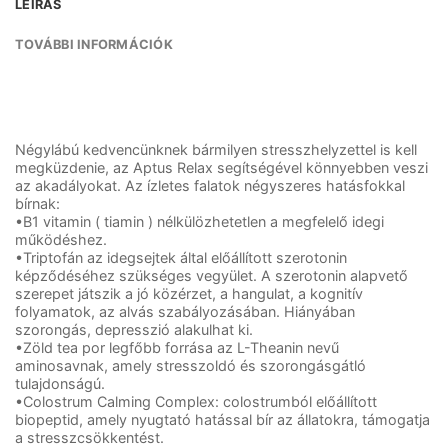
LEÍRÁS
TOVÁBBI INFORMÁCIÓK
Négylábú kedvencünknek bármilyen stresszhelyzettel is kell
megküzdenie, az Aptus Relax segítségével könnyebben veszi
az akadályokat. Az ízletes falatok négyszeres hatásfokkal
bírnak:
•B1 vitamin ( tiamin ) nélkülözhetetlen a megfelelő idegi
működéshez.
•Triptofán az idegsejtek által előállított szerotonin
képződéséhez szükséges vegyület. A szerotonin alapvető
szerepet játszik a jó közérzet, a hangulat, a kognitív
folyamatok, az alvás szabályozásában. Hiányában
szorongás, depresszió alakulhat ki.
•Zöld tea por legfőbb forrása az L-Theanin nevű
aminosavnak, amely stresszoldó és szorongásgátló
tulajdonságú.
•Colostrum Calming Complex: colostrumból előállított
biopeptid, amely nyugtató hatással bír az állatokra, támogatja
a stresszcsökkentést.