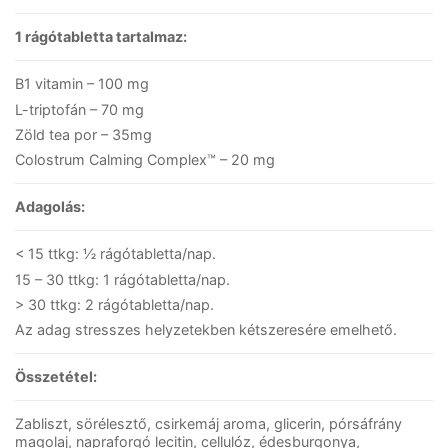
1 rágótabletta tartalmaz:
B1 vitamin – 100 mg
L-triptofán – 70 mg
Zöld tea por – 35mg
Colostrum Calming Complex™ – 20 mg
Adagolás:
< 15 ttkg: ½ rágótabletta/nap.
15 – 30 ttkg: 1 rágótabletta/nap.
> 30 ttkg: 2 rágótabletta/nap.
Az adag stresszes helyzetekben kétszeresére emelhető.
Összetétel:
Zabliszt, sörélesztő, csirkemáj aroma, glicerin, pórsáfrány
magolaj, napraforgó lecitin, cellulóz, édesburgonya,