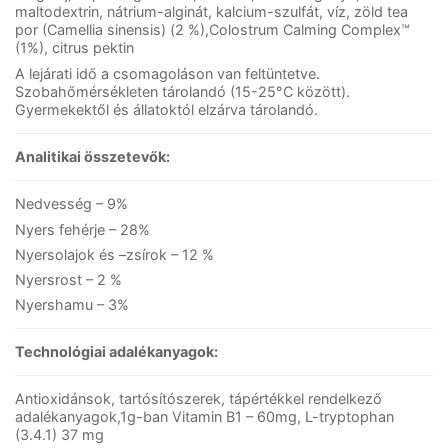
maltodextrin, nátrium-alginát, kalcium-szulfát, víz, zöld tea
por (Camellia sinensis) (2 %),Colostrum Calming Complex™
(1%), citrus pektin
A lejárati idő a csomagoláson van feltüntetve.
Szobahőmérsékleten tárolandó (15-25°C között).
Gyermekektől és állatoktól elzárva tárolandó.
Analitikai összetevők:
Nedvesség – 9%
Nyers fehérje – 28%
Nyersolajok és –zsírok – 12 %
Nyersrost – 2 %
Nyershamu – 3%
Technológiai adalékanyagok:
Antioxidánsok, tartósítószerek, tápértékkel rendelkező
adalékanyagok,1g-ban Vitamin B1 – 60mg, L-tryptophan
(3.4.1) 37 mg