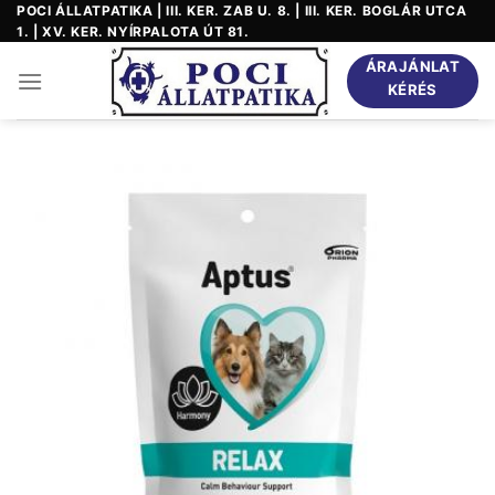
Skip
POCI ÁLLATPATIKA | III. KER. ZAB U. 8. | III. KER. BOGLÁR UTCA
1. | XV. KER. NYÍRPALOTA ÚT 81.
to
content
ÁRAJÁNLAT
KÉRÉS