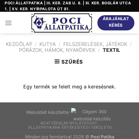
Skip
POCI ÁLLATPATIKA | III. KER. ZAB U. 8. | III. KER. BOGLÁR UTCA
1. | XV. KER. NYÍRPALOTA ÚT 81.
to
content
ÁRAJÁNLAT
KÉRÉS
KEZDŐLAP
/
KUTYA
/
FELSZERELÉSEK, JÁTÉKOK
/
PÓRÁZOK, HÁMOK, NYAKÖRVEK
/
TEXTIL
SZŰRÉS
Egy termék se felelt meg a keresésnek.
Weboldalt készítette:
ADATVÉDELMI NYILATKOZAT
ÁLLATPATIKÁNK ÉRTÉKESÍTÉSI TERÜLETEI
Minden jog fenntartva! 2026 ©
Poci Patika