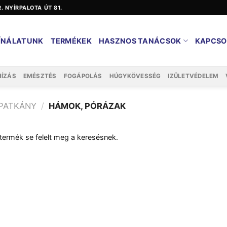
ER. NYÍRPALOTA ÚT 81.
ÍNÁLATUNK
TERMÉKEK
HASZNOS TANÁCSOK
KAPCSO
HÍZÁS
EMÉSZTÉS
FOGÁPOLÁS
HÚGYKÖVESSÉG
IZÜLETVÉDELEM
 PATKÁNY
/
HÁMOK, PÓRÁZAK
termék se felelt meg a keresésnek.