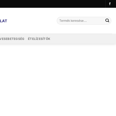
Keresés
LAT
a
következőre:
VESEBETEGSÉG
ÉTELÍZESÍTŐK