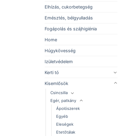
Elhízás, cukorbetegség
Emésztés, bélgyulladás
Fogápolás és szájhigiénia
Home
Húgykövesség
Izületvédelem
Kerti tó
Kisemlősök
Csincsilla
Egér, patkány
Ápolószerek
Egyéb
Eleségek
Etetőtálak