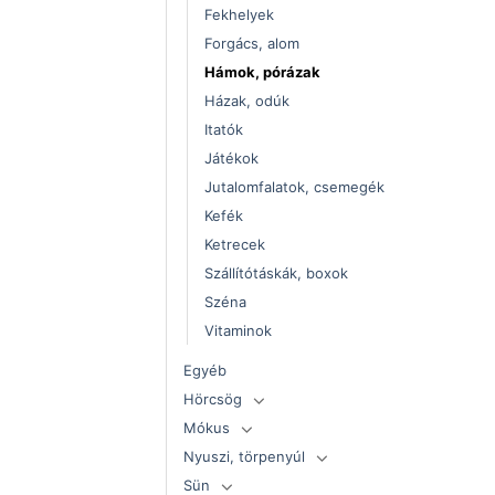
Fekhelyek
Forgács, alom
Hámok, pórázak
Házak, odúk
Itatók
Játékok
Jutalomfalatok, csemegék
Kefék
Ketrecek
Szállítótáskák, boxok
Széna
Vitaminok
Egyéb
Hörcsög
Mókus
Nyuszi, törpenyúl
Sün