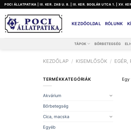
Skip
POCI ÁLLATPATIKA | III. KER. ZAB U. 8. | III. KER. BOGLÁR UTCA 1. | XV. K
to
content
KEZDŐOLDAL
RÓLUNK
K
TÁPOK
BŐRBETEGSÉG
EL
KEZDŐLAP
/
KISEMLŐSÖK
/
EGÉR,
TERMÉKKATEGÓRIÁK
Egy 
Akvárium
Bőrbetegség
Cica, macska
Egyéb