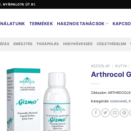
ER. NYÍRPALOTA ÚT 81.
ÍNÁLATUNK
TERMÉKEK
HASZNOS TANÁCSOK
KAPCSO
HÍZÁS
EMÉSZTÉS
FOGÁPOLÁS
HÚGYKÖVESSÉG
IZÜLETVÉDELEM
KEZDŐLAP
/
KUTYA
/
Arthrocol G
Cikkszám:
ARTHROCOL9
Kategóriák:
Izületvédő
,
K