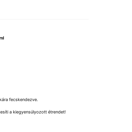
ml
lékára fecskendezve.
esíti a kiegyensúlyozott étrendet!