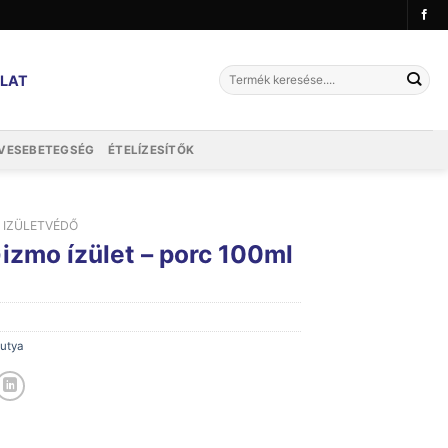
Keresés
LAT
a
következőre:
VESEBETEGSÉG
ÉTELÍZESÍTŐK
IZÜLETVÉDŐ
izmo ízület – porc 100ml
utya