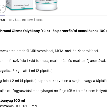
RÁS
TOVÁBBI INFORMÁCIÓK
hrocol Gizmo folyékony ízület- és porcerősítő macskáknak 100 
mészetes eredetű Glükozaminnal, MSM-mel, és Kondroitinnel.
rsan felszívódó likvid formula, marhahús, és marhamáj aromával.
agolás:
5 kg alatt 1 ml (2 pipetta)
g felett 2 ml (4 pipetta) naponta, közvetlen a szájba, vagy a táplá
ajánlott fogyasztási mennyiséget ne lépje túl! A termék nem helyett
tóanyag 100 ml
ükozamin HCL 1300 mg