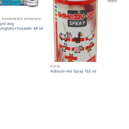
felett
, IDEGRENSZER, EPILEPSZIA
ptil dog
ologtató+folyadék 48 ml
KUTYA
Adhezív-Vet Spray 150 ml