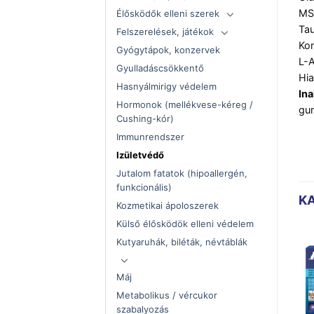
MS
Élősködők elleni szerek
Tau
Felszerelések, játékok
Kon
Gyógytápok, konzervek
L-A
Gyulladáscsökkentő
Hia
Hasnyálmirigy védelem
Ina
Hormonok (mellékvese-kéreg /
gum
Cushing-kór)
Immunrendszer
Izületvédő
Jutalom fatatok (hipoallergén,
funkcionális)
K
Kozmetikai ápoloszerek
Külső élősködök elleni védelem
Kutyaruhák, biléták, névtáblák
Máj
Metabolikus / vércukor
szabalyozás