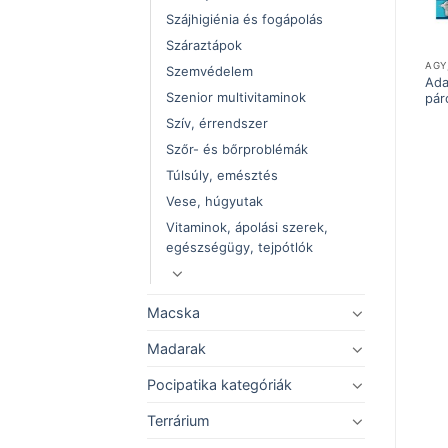
Szájhigiénia és fogápolás
Száraztápok
KUTYA
IZÜLETVÉDŐ
AGY
Szemvédelem
Aptus Apto-Flex szirup
Ada
Actea Oral 15ml
Szenior multivitaminok
500ml
pár
Szív, érrendszer
Szőr- és bőrproblémák
Túlsúly, emésztés
Vese, húgyutak
Vitaminok, ápolási szerek,
egészségügy, tejpótlók
Macska
Madarak
Pocipatika kategóriák
Terrárium