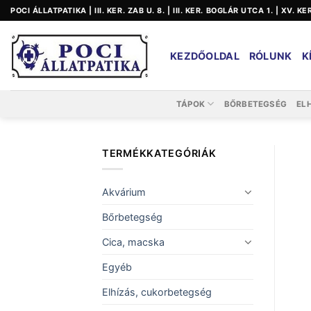
Skip
POCI ÁLLATPATIKA | III. KER. ZAB U. 8. | III. KER. BOGLÁR UTCA 1. | XV. K
to
content
KEZDŐOLDAL
RÓLUNK
K
TÁPOK
BŐRBETEGSÉG
EL
TERMÉKKATEGÓRIÁK
Akvárium
Bőrbetegség
Cica, macska
Egyéb
Elhízás, cukorbetegség