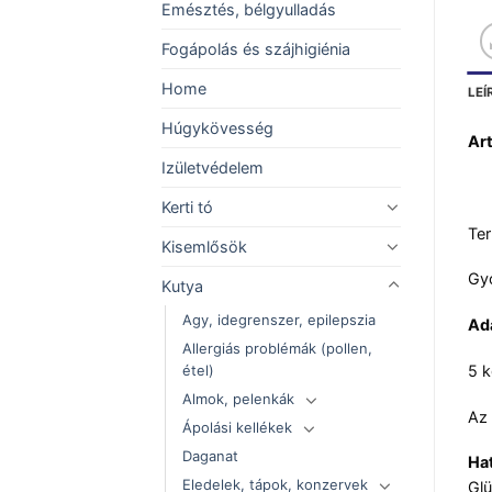
Emésztés, bélgyulladás
Fogápolás és szájhigiénia
Home
LEÍ
Húgykövesség
Art
Izületvédelem
Kerti tó
Ter
Kisemlősök
Gyo
Kutya
Agy, idegrenszer, epilepszia
Ad
Allergiás problémák (pollen,
étel)
5 k
Almok, pelenkák
Az 
Ápolási kellékek
Daganat
Ha
Eledelek, tápok, konzervek
Gl