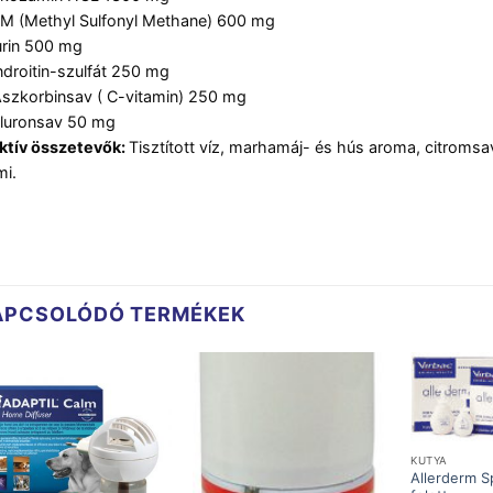
M (Methyl Sulfonyl Methane) 600 mg
rin 500 mg
droitin-szulfát 250 mg
szkorbinsav ( C-vitamin) 250 mg
luronsav 50 mg
ktív összetevők:
Tisztított víz, marhamáj- és hús aroma, citromsav
i.
APCSOLÓDÓ TERMÉKEK
KUTYA
Allerderm S