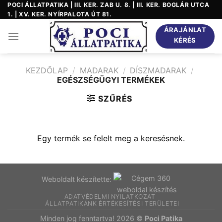
Skip
POCI ÁLLATPATIKA | III. KER. ZAB U. 8. | III. KER. BOGLÁR UTCA
1. | XV. KER. NYÍRPALOTA ÚT 81.
to
content
ÁRAJÁNLAT
KÉRÉS
KEZDŐLAP
/
MADARAK
/
DÍSZMADARAK
/
EGÉSZSÉGÜGYI TERMÉKEK
SZŰRÉS
Egy termék se felelt meg a keresésnek.
Weboldalt készítette:
ADATVÉDELMI NYILATKOZAT
ÁLLATPATIKÁNK ÉRTÉKESÍTÉSI TERÜLETEI
Minden jog fenntartva! 2026 ©
Poci Patika