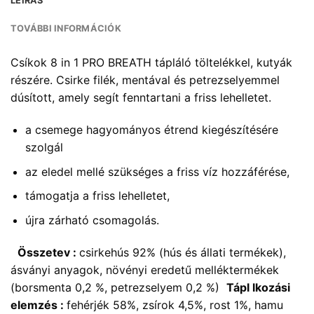
LEÍRÁS
TOVÁBBI INFORMÁCIÓK
Csíkok 8 in 1 PRO BREATH tápláló töltelékkel, kutyák
részére. Csirke filék, mentával és petrezselyemmel
dúsított, amely segít fenntartani a friss lehelletet.
a csemege hagyományos étrend kiegészítésére
szolgál
az eledel mellé szükséges a friss víz hozzáférése,
támogatja a friss lehelletet,
újra zárható csomagolás.
Összetev :
csirkehús 92% (hús és állati termékek),
ásványi anyagok, növényi eredetű melléktermékek
(borsmenta 0,2 %, petrezselyem 0,2 %)
Tápl lkozási
elemzés :
fehérjék 58%, zsírok 4,5%, rost 1%, hamu