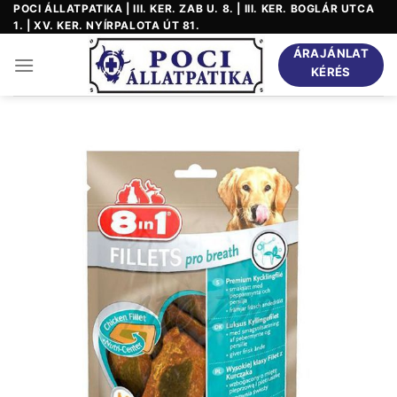
Skip
POCI ÁLLATPATIKA | III. KER. ZAB U. 8. | III. KER. BOGLÁR UTCA
1. | XV. KER. NYÍRPALOTA ÚT 81.
to
content
ÁRAJÁNLAT
KÉRÉS