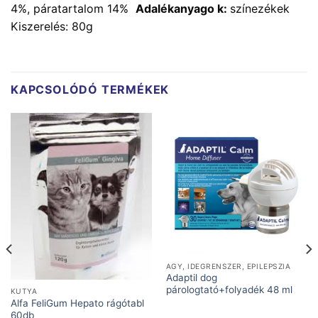
4%, páratartalom 14%
Adalékanyago k:
színezékek
Kiszerelés: 80g
KAPCSOLÓDÓ TERMÉKEK
AGY, IDEGRENSZER, EPILEPSZIA
Adaptil dog
párologtató+folyadék 48 ml
KUTYA
Alfa FeliGum Hepato rágótabl
60db