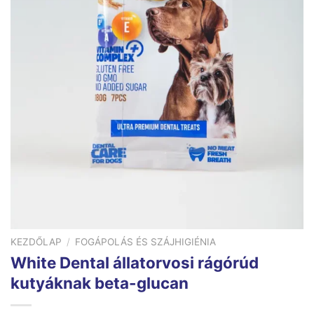
KEZDŐLAP
/
FOGÁPOLÁS ÉS SZÁJHIGIÉNIA
White Dental állatorvosi rágórúd
kutyáknak beta-glucan