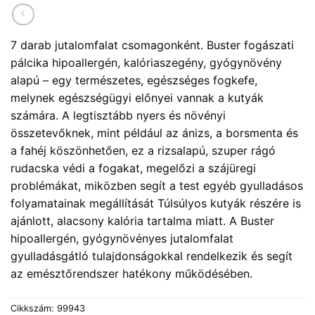
7 darab jutalomfalat csomagonként. Buster fogászati
pálcika hipoallergén, kalóriaszegény, gyógynövény
alapú – egy természetes, egészséges fogkefe,
melynek egészségügyi előnyei vannak a kutyák
számára. A legtisztább nyers és növényi
összetevőknek, mint például az ánizs, a borsmenta és
a fahéj köszönhetően, ez a rizsalapú, szuper rágó
rudacska védi a fogakat, megelőzi a szájüregi
problémákat, miközben segít a test egyéb gyulladásos
folyamatainak megállítását Túlsúlyos kutyák részére is
ajánlott, alacsony kalória tartalma miatt. A Buster
hipoallergén, gyógynövényes jutalomfalat
gyulladásgátló tulajdonságokkal rendelkezik és segít
az emésztőrendszer hatékony működésében.
Cikkszám:
99943