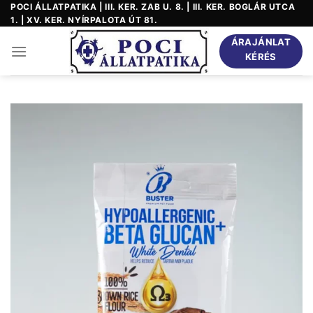
Skip
POCI ÁLLATPATIKA | III. KER. ZAB U. 8. | III. KER. BOGLÁR UTCA
1. | XV. KER. NYÍRPALOTA ÚT 81.
to
content
ÁRAJÁNLAT
KÉRÉS