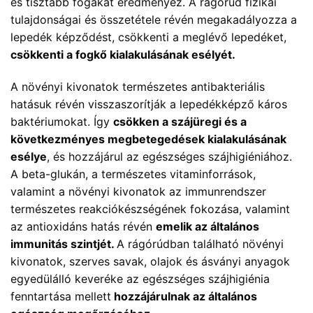
és tisztább fogakat eredményez. A rágórúd fizikai
tulajdonságai és összetétele révén megakadályozza a
lepedék képződést, csökkenti a meglévő lepedéket,
csökkenti a fogkő kialakulásának esélyét.
A növényi kivonatok természetes antibakteriális
hatásuk révén visszaszorítják a lepedékképző káros
baktériumokat. Így
csökken a szájüregi és a
következményes megbetegedések kialakulásának
esélye
, és hozzájárul az egészséges szájhigiéniához.
A beta-glukán, a természetes vitaminforrások,
valamint a növényi kivonatok az immunrendszer
természetes reakciókészségének fokozása, valamint
az antioxidáns hatás révén
emelik az általános
immunitás szintjét.
A rágórúdban található növényi
kivonatok, szerves savak, olajok és ásványi anyagok
egyedülálló keveréke az egészséges szájhigiénia
fenntartása mellett
hozzájárulnak az általános