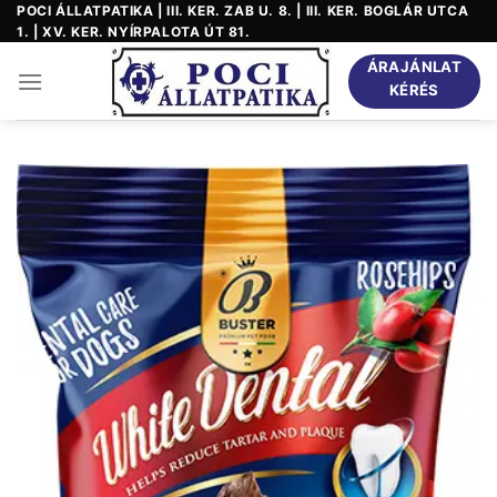
Skip
POCI ÁLLATPATIKA | III. KER. ZAB U. 8. | III. KER. BOGLÁR UTCA
1. | XV. KER. NYÍRPALOTA ÚT 81.
to
content
ÁRAJÁNLAT
KÉRÉS