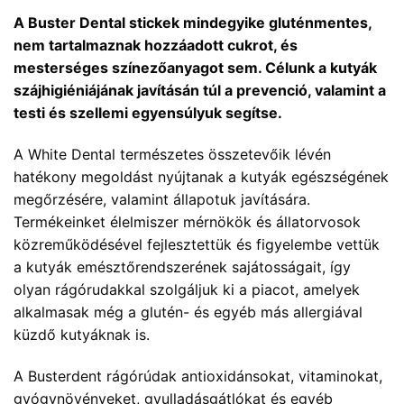
A Buster Dental stickek mindegyike gluténmentes,
nem tartalmaznak hozzáadott cukrot, és
mesterséges színezőanyagot sem. Célunk a kutyák
szájhigiéniájának javításán túl a prevenció, valamint a
testi és szellemi egyensúlyuk segítse.
A White Dental természetes összetevőik lévén
hatékony megoldást nyújtanak a kutyák egészségének
megőrzésére, valamint állapotuk javítására.
Termékeinket élelmiszer mérnökök és állatorvosok
közreműködésével fejlesztettük és figyelembe vettük
a kutyák emésztőrendszerének sajátosságait, így
olyan rágórudakkal szolgáljuk ki a piacot, amelyek
alkalmasak még a glutén- és egyéb más allergiával
küzdő kutyáknak is.
A Busterdent rágórúdak antioxidánsokat, vitaminokat,
gyógynövényeket, gyulladásgátlókat és egyéb