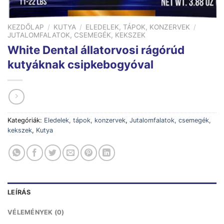
KEZDŐLAP
/
KUTYA
/
ELEDELEK, TÁPOK, KONZERVEK
/
JUTALOMFALATOK, CSEMEGÉK, KEKSZEK
White Dental állatorvosi rágórúd
kutyáknak csipkebogyóval
Kategóriák:
Eledelek, tápok, konzervek
,
Jutalomfalatok, csemegék,
kekszek
,
Kutya
LEÍRÁS
VÉLEMÉNYEK (0)