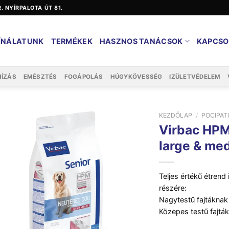
ER. NYÍRPALOTA ÚT 81.
ÍNÁLATUNK
TERMÉKEK
HASZNOS TANÁCSOK
KAPCSO
HÍZÁS
EMÉSZTÉS
FOGÁPOLÁS
HÚGYKÖVESSÉG
IZÜLETVÉDELEM
KEZDŐLAP
/
POCIPAT
Virbac HPM
large & me
Teljes értékű étrend 
részére:
Nagytestű fajtáknak
Közepes testű fajtá