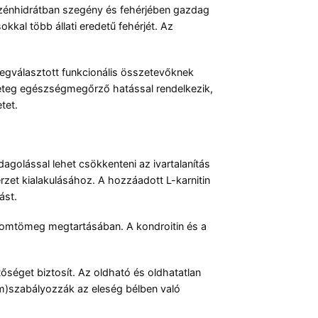
a szénhidrátban szegény és fehérjében gazdag
kkal több állati eredetű fehérjét. Az
megválasztott funkcionális összetevőknek
teg egészségmegőrző hatással rendelkezik,
tet.
agolással lehet csökkenteni az ivartalanítás
rzet kialakulásához. A hozzáadott L-karnitin
ást.
izomtömeg megtartásában. A kondroitin és a
séget biztosít. Az oldható és oldhatatlan
kum)szabályozzák az eleség bélben való