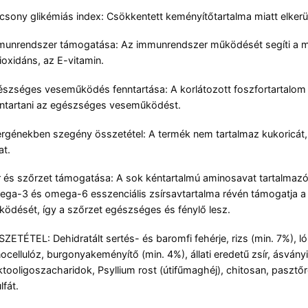
csony glikémiás index: Csökkentett keményítőtartalma miatt elkerü
unrendszer támogatása: Az immunrendszer működését segíti a me
ioxidáns, az E-vitamin.
szséges veseműködés fenntartása: A korlátozott foszfortartalom é
ntartani az egészséges veseműködést.
ergénekben szegény összetétel: A termék nem tartalmaz kukoricát, b
at.
 és szőrzet támogatása: A sok kéntartalmú aminosavat tartalmazó ál
ga-3 és omega-6 esszenciális zsírsavtartalma révén támogatja a 
ödését, így a szőrzet egészséges és fénylő lesz.
ZETÉTEL: Dehidratált sertés- és baromfi fehérje, rizs (min. 7%), lóba
nocellulóz, burgonyakeményítő (min. 4%), állati eredetű zsír, ásván
ktooligoszacharidok, Psyllium rost (útifűmaghéj), chitosan, pasztőr
lfát.