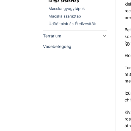
Kutya száraztáp
kie
Macska gyógytápok
rec
Macska száraztáp
ere
Üdítőitalok és Ételízesítők
Bel
Terrárium
kös
így
Vesebetegség
Elő
Tes
mia
meg
Ízü
chi
Kiv
ros
áth