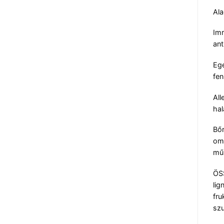
Ala
Imm
ant
Egé
fen
All
hal
Bőr
ome
műk
ÖSS
lig
fru
szu