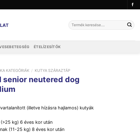
Keresés
LAT
a
következőre:
VESEBETEGSÉG
ÉTELÍZESÍTŐK
IKA KATEGÓRIÁK
/
KUTYA SZÁRAZTÁP
 senior neutered dog
dium
ivartalanított (illetve hízásra hajlamos) kutyák
 (>25 kg) 6 éves kor után
knak (11-25 kg) 8 éves kor után