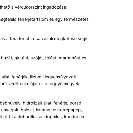
lhető a vércukorszint ingadozása.
gfelelő fehérjetartalom és egy természetes
s a foszfor chitosan általi megkötése segít
úzát, glutént, szóját, tojást, marhahúst és
lati fehérjék, illetve kiegyensúlyozott
bőr védőfunkcióját és a faggyúmirigyek
bhüvely, hidrolizált állati fehérje, borsó,
yi anyagok, halolaj, lenmag, cukorrépapép,
özött Lactobacillus acidophilus, kondroitin-