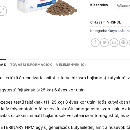
Kiszerelés
Cikkszám:
VHSNDL
Kategória:
Kutya száraz
RÁS
TOVÁBBI INFORMÁCIÓK
VÉLEMÉNYEK (0)
jes értékű étrend ivartalanított (illetve hízásra hajlamos) kutyák rész
gytestű fajtáknak (>25 kg) 6 éves kor után
zepes testű fajtáknak (11-25 kg) 8 éves kor után. Idős kutyákban f
datív folyamatok. A fő szervi funkciók támogatásra szorulnak. Az ivar
ivitás csökken, emiatt hajlamosak veszíteni izomtömegükből, és íz
ETERINARY HPM egy új generációs kutyaeledel, amit a húsevők 