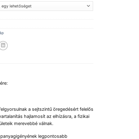
táp
ére:
elgyorsulnak a sejtszintű öregedésért felelős
talanítás hajlamosít az elhízásra, a fizikai
ületeik merevebbé válnak.
tápanyagigényének legpontosabb