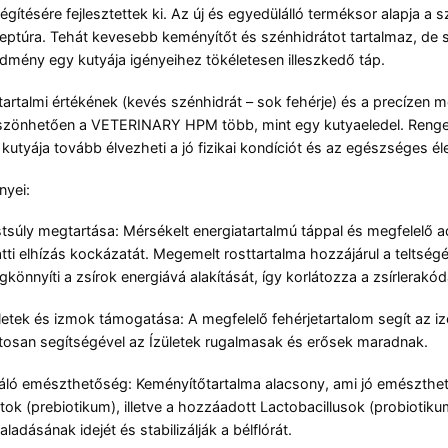
légítésére fejlesztettek ki. Az új és egyedülálló terméksor alapja 
eptúra. Tehát kevesebb keményítőt és szénhidrátot tartalmaz, de so
dmény egy kutyája igényeihez tökéletesen illeszkedő táp.
tartalmi értékének (kevés szénhidrát – sok fehérje) és a precízen 
zönhetően a VETERINARY HPM több, mint egy kutyaeledel. Renge
 kutyája tovább élvezheti a jó fizikai kondíciót és az egészséges éle
nyei:
tsúly megtartása: Mérsékelt energiatartalmú táppal és megfelelő ad
tti elhízás kockázatát. Megemelt rosttartalma hozzájárul a teltségé
könnyíti a zsírok energiává alakítását, így korlátozza a zsírlerakód
letek és izmok támogatása: A megfelelő fehérjetartalom segít az 
tosan segítségével az Ízületek rugalmasak és erősek maradnak.
áló emészthetőség: Keményítőtartalma alacsony, ami jó emészthető
tok (prebiotikum), illetve a hozzáadott Lactobacillusok (probioti
aladásának idejét és stabilizálják a bélflórát.