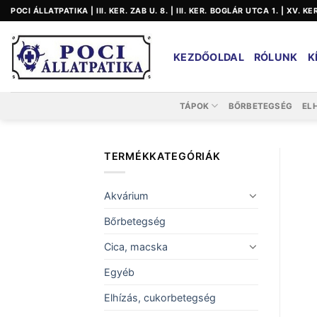
Skip
POCI ÁLLATPATIKA | III. KER. ZAB U. 8. | III. KER. BOGLÁR UTCA 1. | XV. K
to
content
KEZDŐOLDAL
RÓLUNK
K
TÁPOK
BŐRBETEGSÉG
EL
TERMÉKKATEGÓRIÁK
Akvárium
Bőrbetegség
Cica, macska
Egyéb
Elhízás, cukorbetegség