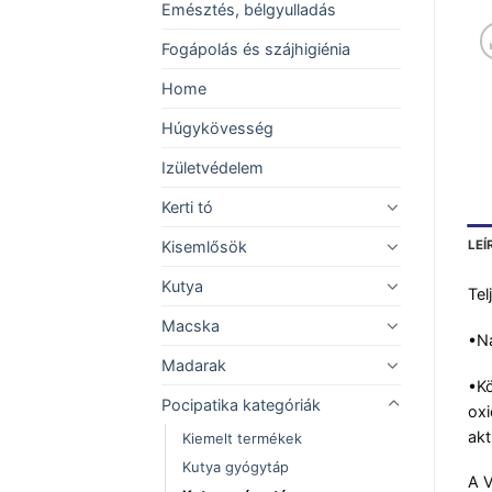
Emésztés, bélgyulladás
Fogápolás és szájhigiénia
Home
Húgykövesség
Izületvédelem
Kerti tó
LEÍ
Kisemlősök
Kutya
Tel
Macska
•Na
Madarak
•Kö
Pocipatika kategóriák
oxi
akt
Kiemelt termékek
Kutya gyógytáp
A V