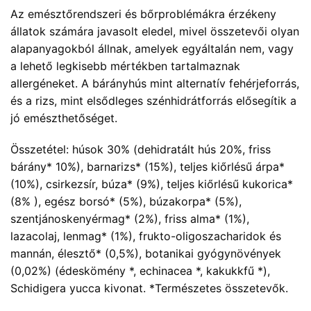
Az emésztőrendszeri és bőrproblémákra érzékeny
állatok számára javasolt eledel, mivel összetevői olyan
alapanyagokból állnak, amelyek egyáltalán nem, vagy
a lehető legkisebb mértékben tartalmaznak
allergéneket. A bárányhús mint alternatív fehérjeforrás,
és a rizs, mint elsődleges szénhidrátforrás elősegítik a
jó emészthetőséget.
Összetétel: húsok 30% (dehidratált hús 20%, friss
bárány* 10%), barnarizs* (15%), teljes kiőrlésű árpa*
(10%), csirkezsír, búza* (9%), teljes kiőrlésű kukorica*
(8% ), egész borsó* (5%), búzakorpa* (5%),
szentjánoskenyérmag* (2%), friss alma* (1%),
lazacolaj, lenmag* (1%), frukto-oligoszacharidok és
mannán, élesztő* (0,5%), botanikai gyógynövények
(0,02%) (édeskömény *, echinacea *, kakukkfű *),
Schidigera yucca kivonat. *Természetes összetevők.