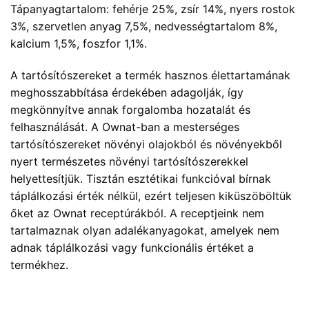
Tápanyagtartalom: fehérje 25%, zsír 14%, nyers rostok
3%, szervetlen anyag 7,5%, nedvességtartalom 8%,
kalcium 1,5%, foszfor 1,1%.
A tartósítószereket a termék hasznos élettartamának
meghosszabbítása érdekében adagolják, így
megkönnyítve annak forgalomba hozatalát és
felhasználását. A Ownat-ban a mesterséges
tartósítószereket növényi olajokból és növényekből
nyert természetes növényi tartósítószerekkel
helyettesítjük. Tisztán esztétikai funkcióval bírnak
táplálkozási érték nélkül, ezért teljesen kiküszöböltük
őket az Ownat receptúrákból. A receptjeink nem
tartalmaznak olyan adalékanyagokat, amelyek nem
adnak táplálkozási vagy funkcionális értéket a
termékhez.