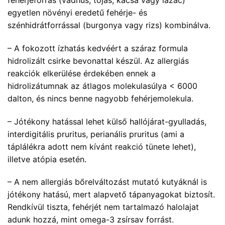
egyetlen növényi eredetű fehérje- és
szénhidrátforrással (burgonya vagy rizs) kombinálva.
– A fokozott ízhatás kedvéért a száraz formula
hidrolizált csirke bevonattal készül. Az allergiás
reakciók elkerülése érdekében ennek a
hidrolizátumnak az átlagos molekulasúlya < 6000
dalton, és nincs benne nagyobb fehérjemolekula.
– Jótékony hatással lehet külső hallójárat-gyulladás,
interdigitális pruritus, perianális pruritus (ami a
táplálékra adott nem kívánt reakció tünete lehet),
illetve atópia esetén.
– A nem allergiás bőrelváltozást mutató kutyáknál is
jótékony hatású, mert alapvető tápanyagokat biztosít.
Rendkívül tiszta, fehérjét nem tartalmazó halolajat
adunk hozzá, mint omega-3 zsírsav forrást.