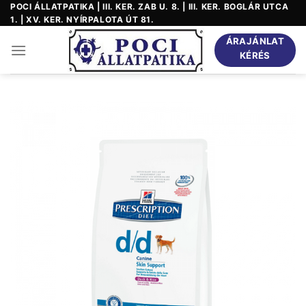
Skip
POCI ÁLLATPATIKA | III. KER. ZAB U. 8. | III. KER. BOGLÁR UTCA
1. | XV. KER. NYÍRPALOTA ÚT 81.
to
content
ÁRAJÁNLAT
KÉRÉS