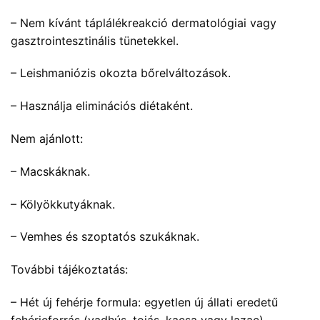
– Nem kívánt táplálékreakció dermatológiai vagy
gasztrointesztinális tünetekkel.
– Leishmaniózis okozta bőrelváltozások.
– Használja eliminációs diétaként.
Nem ajánlott:
– Macskáknak.
– Kölyökkutyáknak.
– Vemhes és szoptatós szukáknak.
További tájékoztatás:
– Hét új fehérje formula: egyetlen új állati eredetű
fehérjeforrás (vadhús, tojás, kacsa vagy lazac)