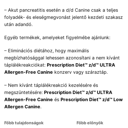
– Akut pancreatitis esetén a d/d Canine csak a teljes
folyadék- és eleségmegvonást jelentő kezdeti szakasz
után adandó.
Egyéb termékek, amelyeket figyelmébe ajánlunk:
– Eliminációs diétához, hogy maximális
megbízhatósággal lehessen azonosítani a nem kívánt
táplálékreakciókat:
Prescription Diet™ z/d™ ULTRA
Allergen-Free Canine
konzerv vagy száraztáp.
– Nem kívánt táplálékreakció kezelésére és
megszüntetésére:
Prescription Diet™ z/d™ ULTRA
Allergen-Free Canine
és
Prescription Diet™ z/d™ Low
Allergen Canine
.
Főbb tulajdonságok
Főbb előnyök