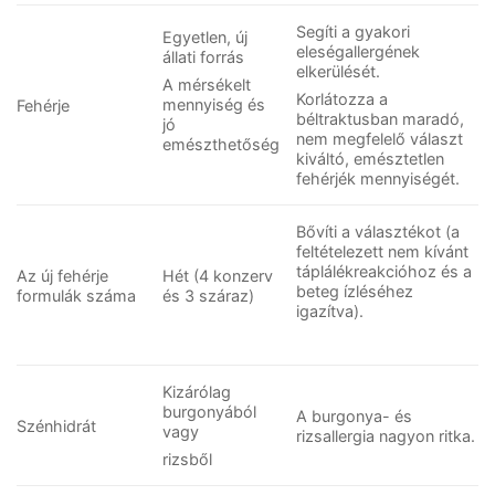
Segíti a gyakori
Egyetlen, új
eleségallergének
állati forrás
elkerülését.
A mérsékelt
Korlátozza a
mennyiség és
Fehérje
béltraktusban maradó,
jó
nem megfelelő választ
emészthetőség
kiváltó, emésztetlen
fehérjék mennyiségét.
Bővíti a választékot (a
feltételezett nem kívánt
táplálékreakcióhoz és a
Az új fehérje
Hét (4 konzerv
beteg ízléséhez
formulák száma
és 3 száraz)
igazítva).
Kizárólag
burgonyából
A burgonya- és
Szénhidrát
vagy
rizsallergia nagyon ritka.
rizsből