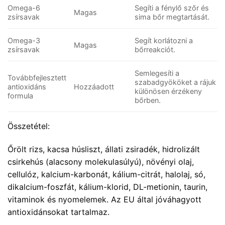
Omega-6
Segíti a fénylő szőr és
Magas
zsírsavak
sima bőr megtartását.
Omega-3
Segít korlátozni a
Magas
zsírsavak
bőrreakciót.
Semlegesíti a
Továbbfejlesztett
szabadgyököket a rájuk
antioxidáns
Hozzáadott
különösen érzékeny
formula
bőrben.
Összetétel:
Őrölt rizs, kacsa húsliszt, állati zsiradék, hidrolizált
csirkehús (alacsony molekulasúlyú), növényi olaj,
cellulóz, kalcium-karbonát, kálium-citrát, halolaj, só,
dikalcium-foszfát, kálium-klorid, DL-metionin, taurin,
vitaminok és nyomelemek. Az EU által jóváhagyott
antioxidánsokat tartalmaz.