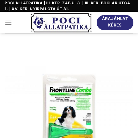
Skip
POCI ÁLLATPATIKA | III. KER. ZAB U. 8. | III. KER. BOGLÁR UTCA
1. | XV. KER. NYÍRPALOTA ÚT 81.
to
content
ÁRAJÁNLAT
KÉRÉS