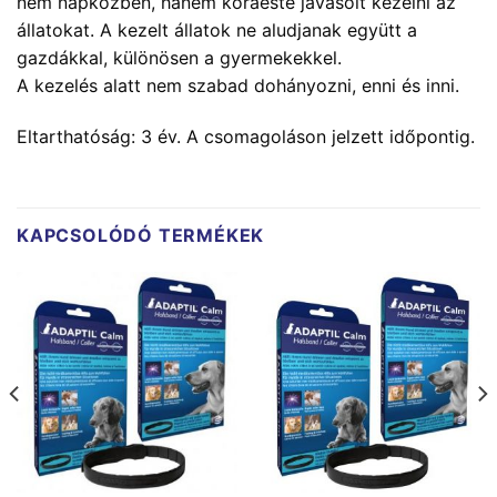
nem napközben, hanem koraeste javasolt kezelni az
állatokat. A kezelt állatok ne aludjanak együtt a
gazdákkal, különösen a gyermekekkel.
A kezelés alatt nem szabad dohányozni, enni és inni.
Eltarthatóság: 3 év. A csomagoláson jelzett időpontig.
KAPCSOLÓDÓ TERMÉKEK