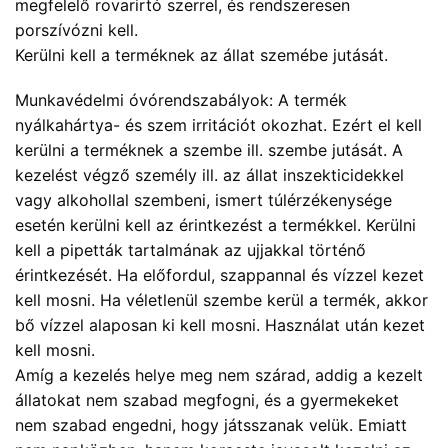
megfelelő rovarirtó szerrel, és rendszeresen
porszívózni kell.
Kerülni kell a terméknek az állat szemébe jutását.
Munkavédelmi óvórendszabályok: A termék
nyálkahártya- és szem irritációt okozhat. Ezért el kell
kerülni a terméknek a szembe ill. szembe jutását. A
kezelést végző személy ill. az állat inszekticidekkel
vagy alkohollal szembeni, ismert túlérzékenysége
esetén kerülni kell az érintkezést a termékkel. Kerülni
kell a pipetták tartalmának az ujjakkal történő
érintkezését. Ha előfordul, szappannal és vízzel kezet
kell mosni. Ha véletlenül szembe kerül a termék, akkor
bő vízzel alaposan ki kell mosni. Használat után kezet
kell mosni.
Amíg a kezelés helye meg nem szárad, addig a kezelt
állatokat nem szabad megfogni, és a gyermekeket
nem szabad engedni, hogy játsszanak velük. Emiatt