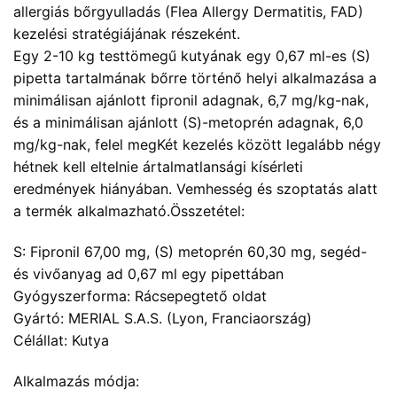
allergiás bőrgyulladás (Flea Allergy Dermatitis, FAD)
kezelési stratégiájának részeként.
Egy 2-10 kg testtömegű kutyának egy 0,67 ml-es (S)
pipetta tartalmának bőrre történő helyi alkalmazása a
minimálisan ajánlott fipronil adagnak, 6,7 mg/kg-nak,
és a minimálisan ajánlott (S)-metoprén adagnak, 6,0
mg/kg-nak, felel megKét kezelés között legalább négy
hétnek kell eltelnie ártalmatlansági kísérleti
eredmények hiányában. Vemhesség és szoptatás alatt
a termék alkalmazható.
Összetétel:
S: Fipronil 67,00 mg, (S) metoprén 60,30 mg, segéd-
és vivőanyag ad 0,67 ml egy pipettában
Gyógyszerforma: Rácsepegtető oldat
Gyártó: MERIAL S.A.S. (Lyon, Franciaország)
Célállat: Kutya
Alkalmazás módja: