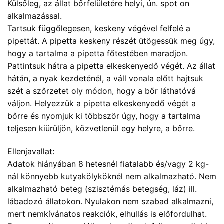
Külsőleg, az állat bőrfelületére helyi, ún. spot on
alkalmazással.
Tartsuk függőlegesen, keskeny végével felfelé a
pipettát. A pipetta keskeny részét ütögessük meg úgy,
hogy a tartalma a pipetta főtestében maradjon.
Pattintsuk hátra a pipetta elkeskenyedő végét. Az állat
hátán, a nyak kezdeténél, a váll vonala előtt hajtsuk
szét a szőrzetet oly módon, hogy a bőr láthatóvá
váljon. Helyezzük a pipetta elkeskenyedő végét a
bőrre és nyomjuk ki többször úgy, hogy a tartalma
teljesen kiürüljön, közvetlenül egy helyre, a bőrre.
Ellenjavallat:
Adatok hiányában 8 hetesnél fiatalabb és/vagy 2 kg-
nál könnyebb kutyakölyköknél nem alkalmazható. Nem
alkalmazható beteg (szisztémás betegség, láz) ill.
lábadozó állatokon. Nyulakon nem szabad alkalmazni,
mert nemkívánatos reakciók, elhullás is előfordulhat.