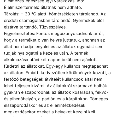
Élelmezés-egészségügyi várakozási idő:
Élelmiszertermelő állatnak nem adható.
Tárolás: + 30 °C alatti hőmérsékleten tárolandó. Az
eredeti csomagolásban tárolandó. Gyermekek elől
elzárva tartandó. Tűzveszélyes.
Figyelmeztetés: Fontos megbizonyosodnunk arról,
hogy a terméket olyan helyre juttattuk, ahonnan az
állat nem tudja lenyalni és az állatok egymást sem
tudják nyalogatni a kezelés után. A termék
alkalmazása utáni két napon belül nem ajánlott
fürdetni az állatokat. Egy-egy kullancs megtapadhat
az állaton. Emiatt, kedvezőtlen körülmények között, a
fertőző betegségek átvitelét kullancsok által nem
lehet teljesen kizárni. Az állatokról származó bolhák
gyakran elszaporodnak az állatok kosarában, fekvő-
és pihenőhelyén, a padlón és a kárpitokon. Tömeges
elszaporodáskor és az ellenintézkedések
megkezdésekor ezeket a helyeket kezelni kell