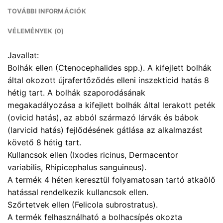
TOVÁBBI INFORMÁCIÓK
VÉLEMÉNYEK (0)
Javallat:
Bolhák ellen (Ctenocephalides spp.). A kifejlett bolhák
által okozott újrafertőződés elleni inszekticid hatás 8
hétig tart. A bolhák szaporodásának
megakadályozása a kifejlett bolhák által lerakott peték
(ovicid hatás), az abból származó lárvák és bábok
(larvicid hatás) fejlődésének gátlása az alkalmazást
követő 8 hétig tart.
Kullancsok ellen (Ixodes ricinus, Dermacentor
variabilis, Rhipicephalus sanguineus).
A termék 4 héten keresztül folyamatosan tartó atkaölő
hatással rendelkezik kullancsok ellen.
Szőrtetvek ellen (Felicola subrostratus).
A termék felhasználható a bolhacsípés okozta