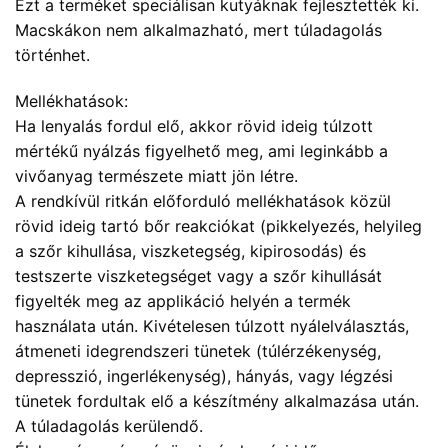
Ezt a terméket speciálisan kutyáknak fejlesztették ki.
Macskákon nem alkalmazható, mert túladagolás
történhet.
Mellékhatások:
Ha lenyalás fordul elő, akkor rövid ideig túlzott
mértékű nyálzás figyelhető meg, ami leginkább a
vivőanyag természete miatt jön létre.
A rendkívül ritkán előforduló mellékhatások közül
rövid ideig tartó bőr reakciókat (pikkelyezés, helyileg
a szőr kihullása, viszketegség, kipirosodás) és
testszerte viszketegséget vagy a szőr kihullását
figyelték meg az applikáció helyén a termék
használata után. Kivételesen túlzott nyálelválasztás,
átmeneti idegrendszeri tünetek (túlérzékenység,
depresszió, ingerlékenység), hányás, vagy légzési
tünetek fordultak elő a készítmény alkalmazása után.
A túladagolás kerülendő.