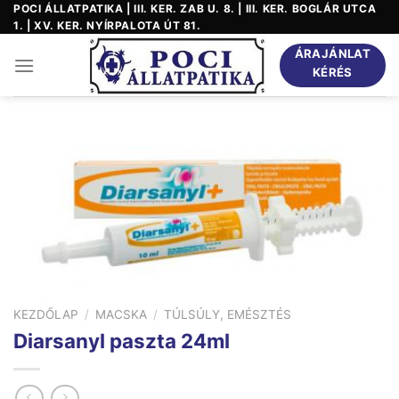
Skip
POCI ÁLLATPATIKA | III. KER. ZAB U. 8. | III. KER. BOGLÁR UTCA
1. | XV. KER. NYÍRPALOTA ÚT 81.
to
content
ÁRAJÁNLAT
KÉRÉS
KEZDŐLAP
/
MACSKA
/
TÚLSÚLY, EMÉSZTÉS
Diarsanyl paszta 24ml