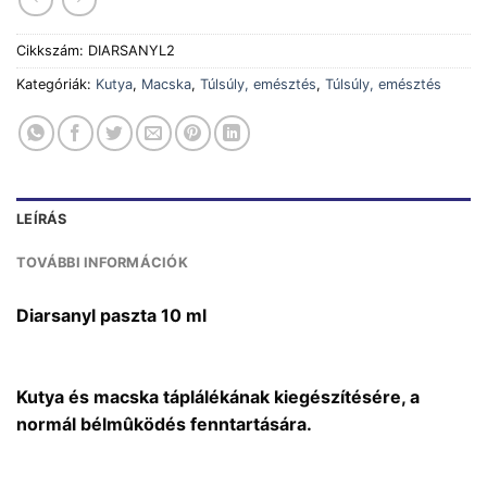
Cikkszám:
DIARSANYL2
Kategóriák:
Kutya
,
Macska
,
Túlsúly, emésztés
,
Túlsúly, emésztés
LEÍRÁS
TOVÁBBI INFORMÁCIÓK
Diarsanyl paszta 10 ml
Kutya és macska táplálékának kiegészítésére, a
normál bélmûködés fenntartására.