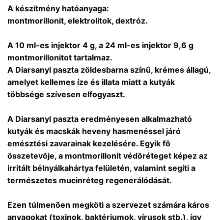
A készítmény hatóanyaga:
montmorillonit, elektrolitok, dextróz.
A 10 ml-es injektor 4 g, a 24 ml-es injektor 9,6 g
montmorillonitot tartalmaz.
A Diarsanyl paszta zöldesbarna színû, krémes állagú,
amelyet kellemes íze és illata miatt a kutyák
többsége szívesen elfogyaszt.
A Diarsanyl paszta eredményesen alkalmazható
kutyák és macskák heveny hasmenéssel járó
emésztési zavarainak kezelésére. Egyik fõ
összetevõje, a montmorillonit védõréteget képez az
irritált bélnyálkahártya felületén, valamint segíti a
természetes mucinréteg regenerálódását.
Ezen túlmenõen megköti a szervezet számára káros
anyagokat (toxinok, baktériumok, vírusok stb.), így