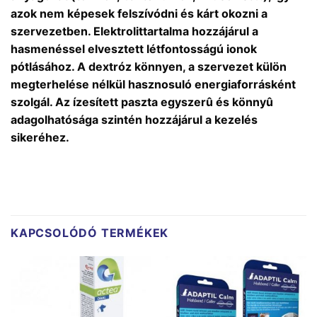
azok nem képesek felszívódni és kárt okozni a
szervezetben. Elektrolittartalma hozzájárul a
hasmenéssel elvesztett létfontosságú ionok
pótlásához. A dextróz könnyen, a szervezet külön
megterhelése nélkül hasznosuló energiaforrásként
szolgál. Az ízesített paszta egyszerû és könnyû
adagolhatósága szintén hozzájárul a kezelés
sikeréhez.
KAPCSOLÓDÓ TERMÉKEK