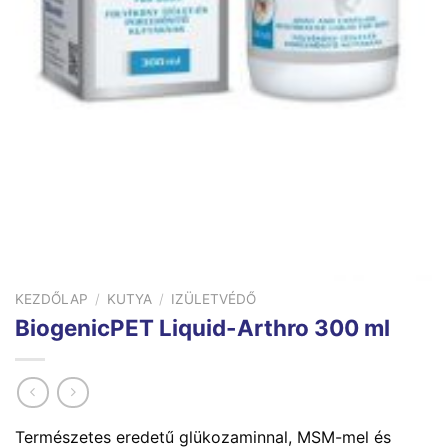
KEZDŐLAP
/
KUTYA
/
IZÜLETVÉDŐ
BiogenicPET Liquid-Arthro 300 ml
Természetes eredetű glükozaminnal, MSM-mel és