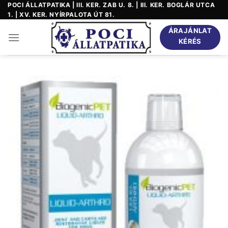
Skip
POCI ÁLLATPATIKA | III. KER. ZAB U. 8. | III. KER. BOGLÁR UTCA
1. | XV. KER. NYÍRPALOTA ÚT 81.
to
content
ÁRAJÁNLAT
KÉRÉS