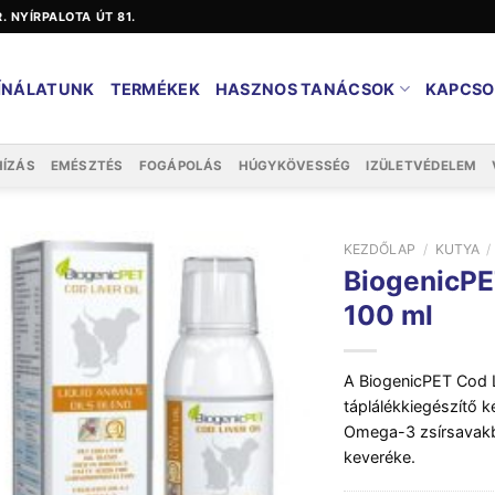
ER. NYÍRPALOTA ÚT 81.
ÍNÁLATUNK
TERMÉKEK
HASZNOS TANÁCSOK
KAPCSO
HÍZÁS
EMÉSZTÉS
FOGÁPOLÁS
HÚGYKÖVESSÉG
IZÜLETVÉDELEM
KEZDŐLAP
/
KUTYA
/
BiogenicPE
100 ml
A BiogenicPET Cod L
táplálékkiegészítő 
Omega-3 zsírsavakba
keveréke.