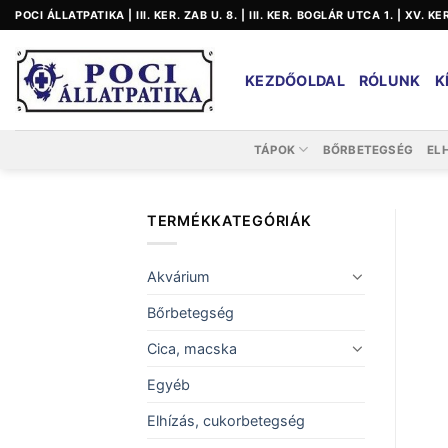
Skip
POCI ÁLLATPATIKA | III. KER. ZAB U. 8. | III. KER. BOGLÁR UTCA 1. | XV. K
to
content
KEZDŐOLDAL
RÓLUNK
K
TÁPOK
BŐRBETEGSÉG
EL
TERMÉKKATEGÓRIÁK
Akvárium
Bőrbetegség
Cica, macska
Egyéb
Elhízás, cukorbetegség