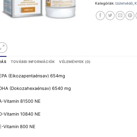
Kategóriák:
Izületvédő
,
K
RÁS
TOVÁBBI INFORMÁCIÓK
VÉLEMÉNYEK (0)
EPA (Eikozapentaénsav) 654mg
DHA (Dokozahexaénsav) 6540 mg
A-Vitamin 81500 NE
D-Vitamin 10840 NE
E-Vitamin 800 NE