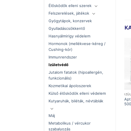
Élősködők elleni szerek
Felszerelések, játékok
Gyógytápok, konzervek
K
Gyulladáscsökkentő
Hasnyálmirigy védelem
Hormonok (mellékvese-kéreg /
Cushing-kór)
Immunrendszer
Izületvédő
Jutalom fatatok (hipoallergén,
funkcionális)
Kozmetikai ápoloszerek
Külső élősködök elleni védelem
IMMUNRENDSZER
KUTYA
IZÜ
Aptus Aptobalance paszta
Apt
Biogenicpet Immunity 120ml
Kutyaruhák, biléták, névtáblák
15ml
50
Máj
Metabolikus / vércukor
szabalyozás