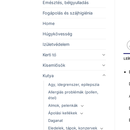
Emésztés, bélgyulladás
Fogápolás és szájhigiénia
Home
Húgykövesség
Izületvédelem
Kerti tó
LEÍ
Kisemlősök
Kutya
Agy, idegrenszer, epilepszia
Allergiás problémák (pollen,
étel)
Almok, pelenkák
Ápolási kellékek
Daganat
Eledelek, tápok, konzervek