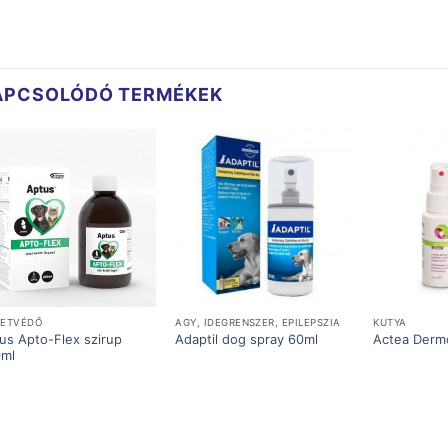
APCSOLÓDÓ TERMÉKEK
LETVÉDŐ
AGY, IDEGRENSZER, EPILEPSZIA
KUTYA
us Apto-Flex szirup
Adaptil dog spray 60ml
Actea Derm
0ml