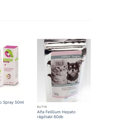
o Spray 50ml
KUTYA
Alfa FeliGum Hepato
rágótabl 60db