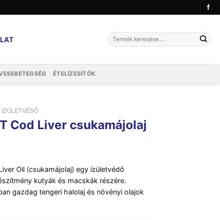
Keresés
LAT
a
következőre:
VESEBETEGSÉG
ÉTELÍZESÍTŐK
IZÜLETVÉDŐ
T Cod Liver csukamájolaj
iver Oil (csukamájolaj) egy ízületvédő
készítmény kutyák és macskák részére.
n gazdag tengeri halolaj és növényi olajok