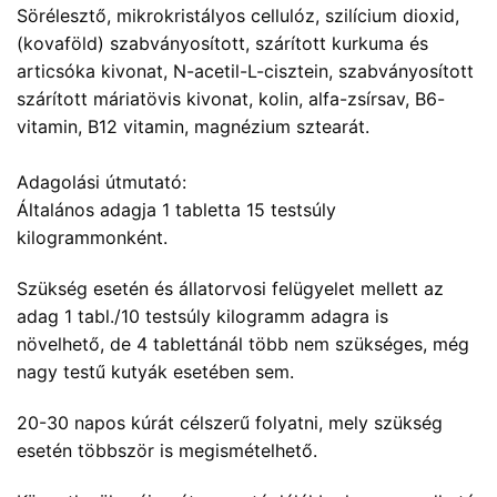
Sörélesztő, mikrokristályos cellulóz, szilícium dioxid,
(kovaföld) szabványosított, szárított kurkuma és
articsóka kivonat, N-acetil-L-cisztein, szabványosított
szárított máriatövis kivonat, kolin, alfa-zsírsav, B6-
vitamin, B12 vitamin, magnézium sztearát.
Adagolási útmutató:
Általános adagja 1 tabletta 15 testsúly
kilogrammonként.
Szükség esetén és állatorvosi felügyelet mellett az
adag 1 tabl./10 testsúly kilogramm adagra is
növelhető, de 4 tablettánál több nem szükséges, még
nagy testű kutyák esetében sem.
20-30 napos kúrát célszerű folyatni, mely szükség
esetén többször is megismételhető.