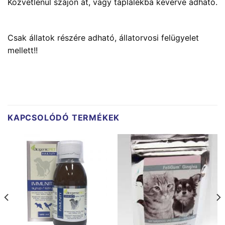
Közvetlenül szájon át, vagy táplálékba keverve adható.
Csak állatok részére adható, állatorvosi felügyelet
mellett!!
KAPCSOLÓDÓ TERMÉKEK