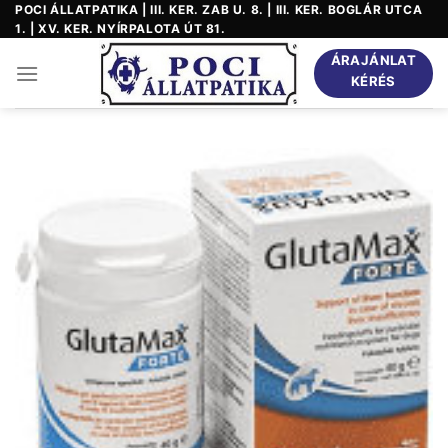
Skip
POCI ÁLLATPATIKA | III. KER. ZAB U. 8. | III. KER. BOGLÁR UTCA
1. | XV. KER. NYÍRPALOTA ÚT 81.
to
content
ÁRAJÁNLAT
KÉRÉS