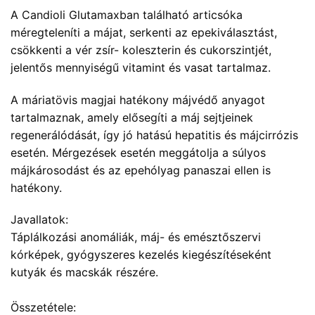
A Candioli Glutamaxban található articsóka
méregteleníti a májat, serkenti az epekiválasztást,
csökkenti a vér zsír- koleszterin és cukorszintjét,
jelentős mennyiségű vitamint és vasat tartalmaz.
A máriatövis magjai hatékony májvédő anyagot
tartalmaznak, amely elősegíti a máj sejtjeinek
regenerálódását, így jó hatású hepatitis és májcirrózis
esetén. Mérgezések esetén meggátolja a súlyos
májkárosodást és az epehólyag panaszai ellen is
hatékony.
Javallatok:
Táplálkozási anomáliák, máj- és emésztőszervi
kórképek, gyógyszeres kezelés kiegészítéseként
kutyák és macskák részére.
Összetétele: