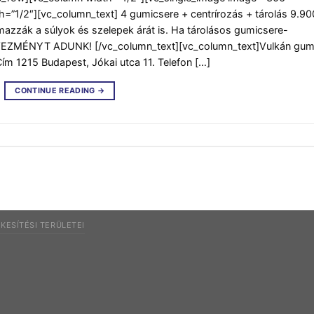
h=”1/2″][vc_column_text] 4 gumicsere + centrírozás + tárolás 9.90
lmazzák a súlyok és szelepek árát is. Ha tárolásos gumicsere-
VEZMÉNYT ADUNK! [/vc_column_text][vc_column_text]Vulkán gum
ím 1215 Budapest, Jókai utca 11. Telefon […]
CONTINUE READING
→
KESÍTÉSI TERÜLETEI