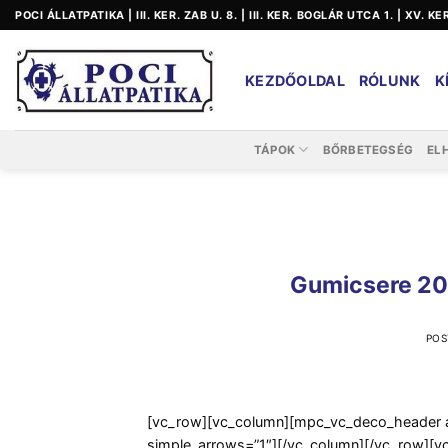
Skip
POCI ÁLLATPATIKA | III. KER. ZAB U. 8. | III. KER. BOGLÁR UTCA 1. | XV. K
to
content
KEZDŐOLDAL
RÓLUNK
K
TÁPOK
BŐRBETEGSÉG
EL
Gumicsere 20
POS
[vc_row][vc_column][mpc_vc_deco_header al
simple_arrows=”1″][/vc_column][/vc_row][v