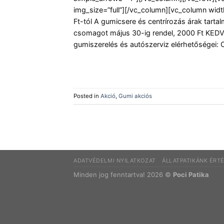
img_size=”full”][/vc_column][vc_column widt
Ft-tól A gumicsere és centrírozás árak tarta
csomagot május 30-ig rendel, 2000 Ft KED
gumiszerelés és autószerviz elérhetőségei: C
Posted in
Akció
,
Gumi akciós
ADATVÉDELMI NYILATKOZAT
ÁLLATPATIKÁNK ÉRTÉ
Minden jog fenntartva! 2026 ©
Poci Patika