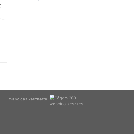
0
i –
Weboldalt készítette: