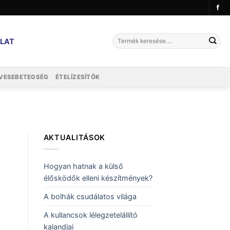
Keresés
LAT
a
következőre:
VESEBETEGSÉG
ÉTELÍZESÍTŐK
AKTUALITÁSOK
Hogyan hatnak a külső
élősködők elleni készítmények?
A bolhák csudálatos világa
A kullancsok lélegzetelállító
kalandjai