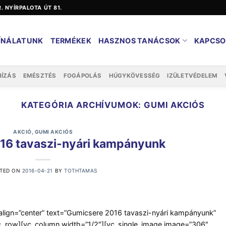
ER. NYÍRPALOTA ÚT 81.
ÍNÁLATUNK
TERMÉKEK
HASZNOS TANÁCSOK
KAPCSO
HÍZÁS
EMÉSZTÉS
FOGÁPOLÁS
HÚGYKÖVESSÉG
IZÜLETVÉDELEM
KATEGÓRIA ARCHÍVUMOK:
GUMI AKCIÓS
AKCIÓ
,
GUMI AKCIÓS
16 tavaszi-nyári kampányunk
TED ON
2016-04-21
BY
TOTHTAMAS
ign=”center” text=”Gumicsere 2016 tavaszi-nyári kampányunk”
c_row][vc_column width=”1/2″][vc_single_image image=”306″