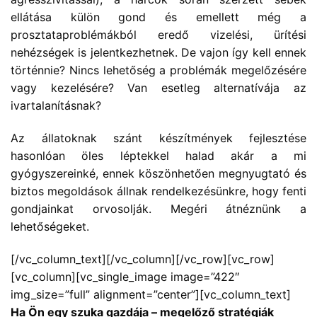
ellátása külön gond és emellett még a
prosztataproblémákból eredő vizelési, ürítési
nehézségek is jelentkezhetnek. De vajon így kell ennek
történnie? Nincs lehetőség a problémák megelőzésére
vagy kezelésére? Van esetleg alternatívája az
ivartalanításnak?
Az állatoknak szánt készítmények fejlesztése
hasonlóan öles léptekkel halad akár a mi
gyógyszereinké, ennek köszönhetően megnyugtató és
biztos megoldások állnak rendelkezésünkre, hogy fenti
gondjainkat orvosolják. Megéri átnéznünk a
lehetőségeket.
[/vc_column_text][/vc_column][/vc_row][vc_row]
[vc_column][vc_single_image image=”422″
img_size=”full” alignment=”center”][vc_column_text]
Ha Ön egy szuka gazdája – megelőző stratégiák