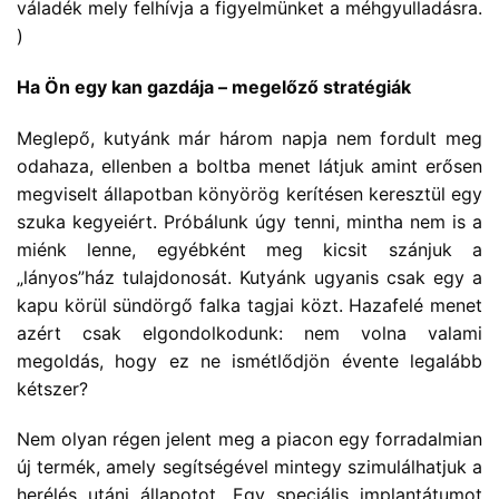
váladék mely felhívja a figyelmünket a méhgyulladásra.
)
Ha Ön egy kan gazdája – megelőző stratégiák
Meglepő, kutyánk már három napja nem fordult meg
odahaza, ellenben a boltba menet látjuk amint erősen
megviselt állapotban könyörög kerítésen keresztül egy
szuka kegyeiért. Próbálunk úgy tenni, mintha nem is a
miénk lenne, egyébként meg kicsit szánjuk a
„lányos”ház tulajdonosát. Kutyánk ugyanis csak egy a
kapu körül sündörgő falka tagjai közt. Hazafelé menet
azért csak elgondolkodunk: nem volna valami
megoldás, hogy ez ne ismétlődjön évente legalább
kétszer?
Nem olyan régen jelent meg a piacon egy forradalmian
új termék, amely segítségével mintegy szimulálhatjuk a
herélés utáni állapotot. Egy speciális implantátumot