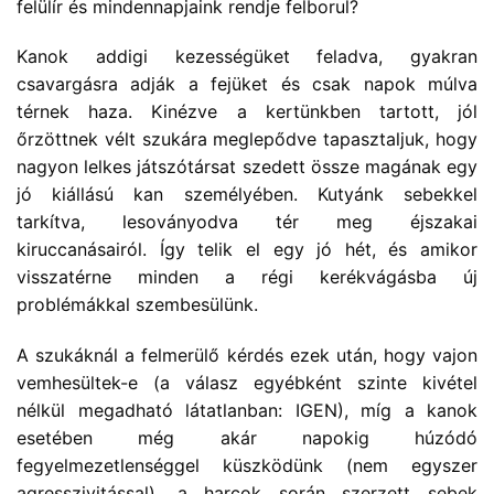
felülír és mindennapjaink rendje felborul?
Kanok addigi kezességüket feladva, gyakran
csavargásra adják a fejüket és csak napok múlva
térnek haza. Kinézve a kertünkben tartott, jól
őrzöttnek vélt szukára meglepődve tapasztaljuk, hogy
nagyon lelkes játszótársat szedett össze magának egy
jó kiállású kan személyében. Kutyánk sebekkel
tarkítva, lesoványodva tér meg éjszakai
kiruccanásairól. Így telik el egy jó hét, és amikor
visszatérne minden a régi kerékvágásba új
problémákkal szembesülünk.
A szukáknál a felmerülő kérdés ezek után, hogy vajon
vemhesültek-e (a válasz egyébként szinte kivétel
nélkül megadható látatlanban: IGEN), míg a kanok
esetében még akár napokig húzódó
fegyelmezetlenséggel küszködünk (nem egyszer
agresszivitással), a harcok során szerzett sebek