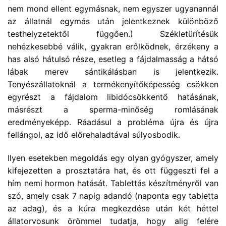
nem mond ellent egymásnak, nem egyszer ugyanannál
az állatnál egymás után jelentkeznek különböző
testhelyzetektől függően.) Székletürítésük
nehézkesebbé válik, gyakran erőlködnek, érzékeny a
has alsó hátulsó része, esetleg a fájdalmasság a hátsó
lábak merev sántikálásban is jelentkezik.
Tenyészállatoknál a termékenyítőképesség csökken
egyrészt a fájdalom libidócsökkentő hatásának,
másrészt a sperma-minőség romlásának
eredményeképp. Ráadásul a probléma újra és újra
fellángol, az idő előrehaladtával súlyosbodik.
Ilyen esetekben megoldás egy olyan gyógyszer, amely
kifejezetten a prosztatára hat, és ott függeszti fel a
hím nemi hormon hatását. Tablettás készítményről van
szó, amely csak 7 napig adandó (naponta egy tabletta
az adag), és a kúra megkezdése után két héttel
állatorvosunk örömmel tudatja, hogy alig felére