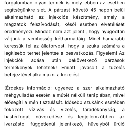
forgalomban olyan termék is mely ebben az esetben
segítségünkre siet. A párzást követő 45 napon belül
alkalmazható az injekciós készítmény, amely a
magzatok felszívódását, késői esetben elvetélését
eredményezi. Mindez nem azt jelenti, hogy nyugodtan
várjunk a vemhesség kétharmadáig. Minél hamarabb
keressük fel az állatorvost, hogy a szuka számára a
legkisebb terhet jelentse a beavatkozás. Figyelem! Az
injekciók adása után bekövetkező párzások
termékenyek lehetnek! Emiatt javasolt a tüzelés
befejeztével alkalmazni a kezelést.
(Érdekes információ: ugyanez a szer alkalmazható
méhgyulladás esetén a műtét nélküli terápiában, mivel
elősegíti a méh tisztulását. Idősebb szukáink esetében
fokozott vízivás és vizelés, fáradékonyság, a
hastérfogat növekedése és legjellemzőbben az
ivarzástól függetlenül jelentkező, hüvelyből ürülő