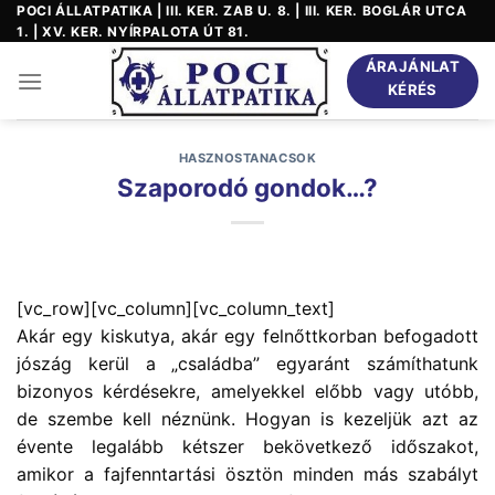
Skip
POCI ÁLLATPATIKA | III. KER. ZAB U. 8. | III. KER. BOGLÁR UTCA
1. | XV. KER. NYÍRPALOTA ÚT 81.
to
content
ÁRAJÁNLAT
KÉRÉS
HASZNOSTANACSOK
Szaporodó gondok…?
[vc_row][vc_column][vc_column_text]
Akár egy kiskutya, akár egy felnőttkorban befogadott
jószág kerül a „családba” egyaránt számíthatunk
bizonyos kérdésekre, amelyekkel előbb vagy utóbb,
de szembe kell néznünk. Hogyan is kezeljük azt az
évente legalább kétszer bekövetkező időszakot,
amikor a fajfenntartási ösztön minden más szabályt