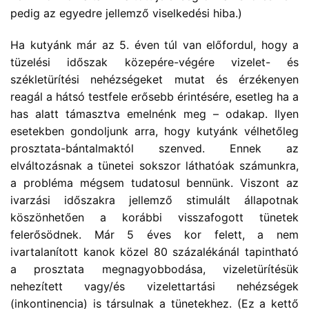
pedig az egyedre jellemző viselkedési hiba.)
Ha kutyánk már az 5. éven túl van előfordul, hogy a
tüzelési időszak közepére-végére vizelet- és
székletürítési nehézségeket mutat és érzékenyen
reagál a hátsó testfele erősebb érintésére, esetleg ha a
has alatt támasztva emelnénk meg – odakap. Ilyen
esetekben gondoljunk arra, hogy kutyánk vélhetőleg
prosztata-bántalmaktól szenved. Ennek az
elváltozásnak a tünetei sokszor láthatóak számunkra,
a probléma mégsem tudatosul bennünk. Viszont az
ivarzási időszakra jellemző stimulált állapotnak
köszönhetően a korábbi visszafogott tünetek
felerősödnek. Már 5 éves kor felett, a nem
ivartalanított kanok közel 80 százalékánál tapintható
a prosztata megnagyobbodása, vizeletürítésük
nehezített vagy/és vizelettartási nehézségek
(inkontinencia) is társulnak a tünetekhez. (Ez a kettő