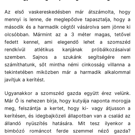
Az első vaskereskedésben már átszámolta, hogy
mennyi is lenne, de meglepődve tapasztalja, hogy a
második és a harmadik cégtől vásárolva sem jönne ki
olcsóbban. Mármint az a 3 méter magas, tetővel
fedett kennel, ami elegendő lehet a szomszéd
rendkívül atlétikus kanjának próbálkozásaival
szemben. Sajnos a szukánk segítségére nem
számíthatunk, sőt mintha némi cinkosság villanna a
tekintetében miközben már a harmadik alkalommal
javítjuk a kerítést.
Ugyanakkor a szomszéd gazda együtt érez velünk.
Már Ő is nehezen bírja, hogy kutyája naponta morogja
meg, felszántja a kertet, hogy ki- vagy átjusson a
kerítésen, és idegbajközeli állapotban van a család az
állandó nyüszítés hatására. Mit tesz ilyenkor a
bimbózó románcot ferde szemmel néző gazda?