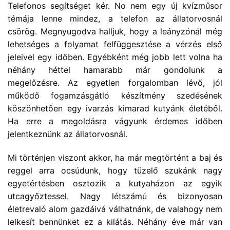
Telefonos segítséget kér. No nem egy új kvízműsor
témája lenne mindez, a telefon az állatorvosnál
csörög. Megnyugodva halljuk, hogy a leányzónál még
lehetséges a folyamat felfüggesztése a vérzés első
jeleivel egy időben. Egyébként még jobb lett volna ha
néhány héttel hamarabb már gondolunk a
megelőzésre. Az egyetlen forgalomban lévő, jól
működő fogamzásgátló készítmény szedésének
köszönhetően egy ivarzás kimarad kutyánk életéből.
Ha erre a megoldásra vágyunk érdemes időben
jelentkeznünk az állatorvosnál.
Mi történjen viszont akkor, ha már megtörtént a baj és
reggel arra ocsúdunk, hogy tüzelő szukánk nagy
egyetértésben osztozik a kutyaházon az egyik
utcagyőztessel. Nagy létszámú és bizonyosan
életrevaló alom gazdáivá válhatnánk, de valahogy nem
lelkesít bennünket ez a kilátás. Néhány éve már van