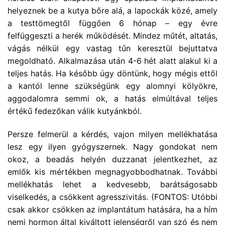
helyeznek be a kutya bőre alá, a lapockák közé, amely
a testtömegtől függően 6 hónap – egy évre
felfüggeszti a herék működését. Mindez műtét, altatás,
vágás nélkül egy vastag tűn keresztül bejuttatva
megoldható. Alkalmazása után 4-6 hét alatt alakul ki a
teljes hatás. Ha később úgy döntünk, hogy mégis ettől
a kantól lenne szükségünk egy alomnyi kölyökre,
aggodalomra semmi ok, a hatás elmúltával teljes
értékű fedezőkan válik kutyánkból.
Persze felmerül a kérdés, vajon milyen mellékhatása
lesz egy ilyen gyógyszernek. Nagy gondokat nem
okoz, a beadás helyén duzzanat jelentkezhet, az
emlők kis mértékben megnagyobbodhatnak. További
mellékhatás lehet a kedvesebb, barátságosabb
viselkedés, a csökkent agresszivitás. (FONTOS: Utóbbi
csak akkor csökken az implantátum hatására, ha a hím
nemi hormon által kiváltott jelenségről van szó és nem