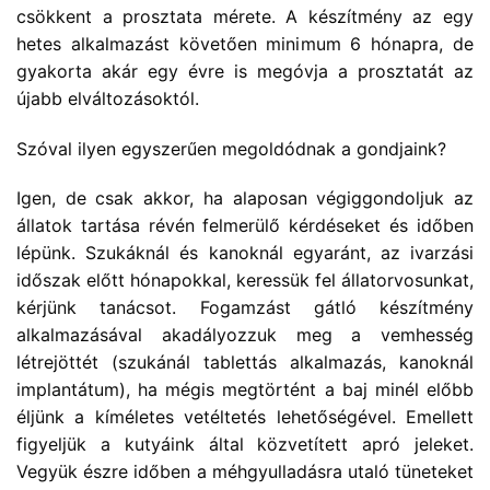
csökkent a prosztata mérete. A készítmény az egy
hetes alkalmazást követően minimum 6 hónapra, de
gyakorta akár egy évre is megóvja a prosztatát az
újabb elváltozásoktól.
Szóval ilyen egyszerűen megoldódnak a gondjaink?
Igen, de csak akkor, ha alaposan végiggondoljuk az
állatok tartása révén felmerülő kérdéseket és időben
lépünk. Szukáknál és kanoknál egyaránt, az ivarzási
időszak előtt hónapokkal, keressük fel állatorvosunkat,
kérjünk tanácsot. Fogamzást gátló készítmény
alkalmazásával akadályozzuk meg a vemhesség
létrejöttét (szukánál tablettás alkalmazás, kanoknál
implantátum), ha mégis megtörtént a baj minél előbb
éljünk a kíméletes vetéltetés lehetőségével. Emellett
figyeljük a kutyáink által közvetített apró jeleket.
Vegyük észre időben a méhgyulladásra utaló tüneteket